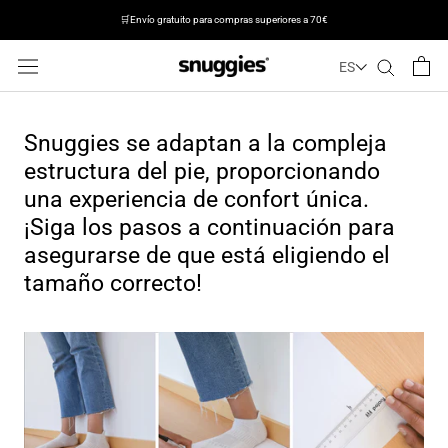
🛒Envío gratuito para compras superiores a 70€
ES
Saltar
al
contenido
Snuggies se adaptan a la compleja
estructura del pie, proporcionando
una experiencia de confort única.
¡Siga los pasos a continuación para
asegurarse de que está eligiendo el
tamaño correcto!