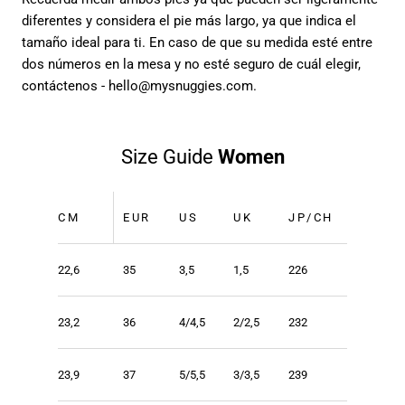
diferentes y considera el pie más largo, ya que indica el
tamaño ideal para ti. En caso de que su medida esté entre
dos números en la mesa y no esté seguro de cuál elegir,
contáctenos - hello@mysnuggies.com.
Size Guide
Women
CM
EUR
US
UK
JP/CH
22,6
35
3,5
1,5
226
23,2
36
4/4,5
2/2,5
232
23,9
37
5/5,5
3/3,5
239