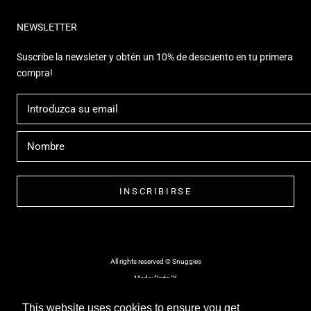
NEWSLETTER
Suscribe la newsleter y obtén un 10% de descuento en tu primera
compra!
INSCRIBIRSE
All rights reserved © Snuggies
Made: Perto™
This website uses cookies to ensure you get
This website uses cookies to ensure you get