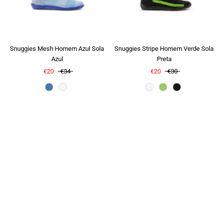
Snuggies Mesh Homem Azul Sola
Snuggies Stripe Homem Verde Sola
Azul
Preta
€20
€34
€20
€30
Slide title
Cor
Cor
Tell your story